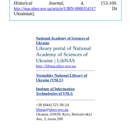
Historical Journal
, 4, 153-169.
[In
http://jnas.nbuv.gov.ua/article/UJRN-0000354317
Ukrainian].
National Academy of Sciences of
Ukraine
Library portal of National
Academy of Sciences of
Ukraine | LibNAS
http://libnas.nbuv.gov.ua
Vernadsky National Library of
Ukraine (VNLU)
Institute of Information
Technologies of VNLU
+38 (044) 525-36-24
libnas@nbuv.gov.ua
Ukraine, 03039, Kyiv, Holosiivskyi
Ave, 3, room 209