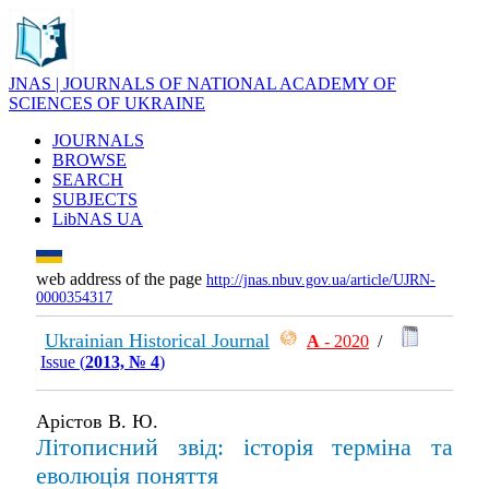
JNAS | JOURNALS OF NATIONAL ACADEMY OF
SCIENCES OF UKRAINE
JOURNALS
BROWSE
SEARCH
SUBJECTS
LibNAS UA
web address of the page
http://jnas.nbuv.gov.ua/article/UJRN-
0000354317
Ukrainian Historical Journal
А
- 2020
/
Issue (
2013, № 4
)
Арістов В. Ю.
Літописний звід: історія терміна та
еволюція поняття