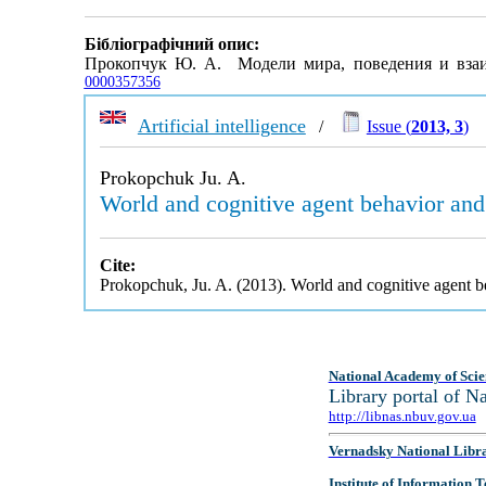
Бібліографічний опис:
Прокопчук Ю. А. Модели мира, поведения и взаи
0000357356
Artificial intelligence
/
Issue (
2013, 3
)
Prokopchuk Ju. A.
World and cognitive agent behavior and
Cite:
Prokopchuk, Ju. A. (2013). World and cognitive agent b
National Academy of Scie
Library portal of 
http://libnas.nbuv.gov.ua
Vernadsky National Libr
Institute of Information