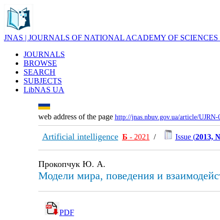
JNAS | JOURNALS OF NATIONAL ACADEMY OF SCIENCES
JOURNALS
BROWSE
SEARCH
SUBJECTS
LibNAS UA
web address of the page
http://jnas.nbuv.gov.ua/article/UJRN
Artificial intelligence
Б
- 2021
/
Issue (
2013, 
Прокопчук Ю. А.
Модели мира, поведения и взаимодейс
PDF