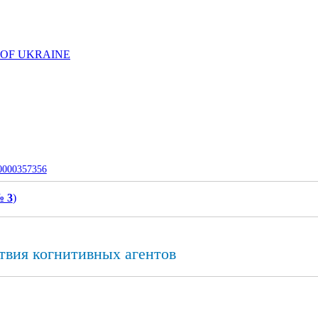
 OF UKRAINE
-0000357356
№ 3
)
твия когнитивных агентов