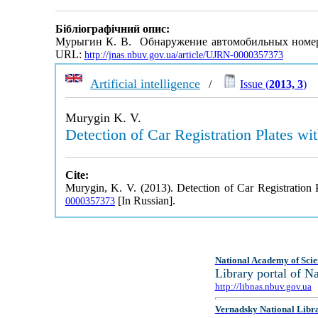
Бібліографічний опис:
Мурыгин К. В. Обнаружение автомобильных номерн
URL:
http://jnas.nbuv.gov.ua/article/UJRN-0000357373
Artificial intelligence
/
Issue (
2013, 3
)
Murygin K. V.
Detection of Car Registration Plates wi
Cite:
Murygin, K. V. (2013). Detection of Car Registration 
[In Russian].
0000357373
National Academy of Scie
Library portal of 
http://libnas.nbuv.gov.ua
Vernadsky National Libr