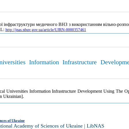
ої інфраструктури медичного ВНЗ з використанням вільно-розп
RL:
http://jnas.nbuv.gov.ua/article/UJRN-0000357461
versities Information Infrastructure Develop
al Universities Information Infrastructure Development Using The O
n Ukrainian].
nces of Ukraine
National Academy of Sciences of Ukraine | LibNAS