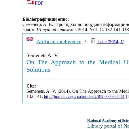
PDF
Бібліографічний опис:
Семенець А. В. Про підхід до побудови інформаційн
кодом.
Штучний інтелект
. 2014. № 1. С. 132-141. U
Artificial intelligence
/
Issue (
2014, 1
)
Semenets A. V.
On The Approach to the Medical Uni
Solutions
Cite:
Semenets, A. V. (2014). On The Approach to the Medic
132-141.
[I
http://jnas.nbuv.gov.ua/article/UJRN-0000357461
National Academy of Scie
Library portal of 