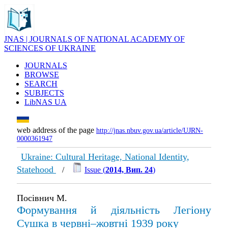
JNAS | JOURNALS OF NATIONAL ACADEMY OF
SCIENCES OF UKRAINE
JOURNALS
BROWSE
SEARCH
SUBJECTS
LibNAS UA
web address of the page
http://jnas.nbuv.gov.ua/article/UJRN-
0000361947
Ukraine: Cultural Heritage, National Identity,
Statehood
/
Issue (
2014, Вип. 24
)
Посівнич М.
Формування й діяльність Легіону
Сушка в червні–жовтні 1939 року