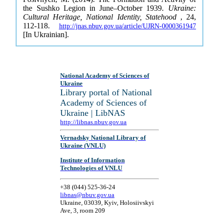
the Sushko Legion in June–October 1939.
Ukraine:
Cultural Heritage, National Identity, Statehood
, 24,
112-118.
http://jnas.nbuv.gov.ua/article/UJRN-0000361947
[In Ukrainian].
National Academy of Sciences of
Ukraine
Library portal of National
Academy of Sciences of
Ukraine | LibNAS
http://libnas.nbuv.gov.ua
Vernadsky National Library of
Ukraine (VNLU)
Institute of Information
Technologies of VNLU
+38 (044) 525-36-24
libnas@nbuv.gov.ua
Ukraine, 03039, Kyiv, Holosiivskyi
Ave, 3, room 209