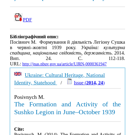
PDF
Бібліографічний опис:
Посівнич М. Формування й діяльність Легіону Сушка
в червні–жовтні 1939 року.
Україна: культурна
спадщина, національна свідомість, державність
. 2014.
Вип. 24. С. 112-118.
URL:
http://jnas.nbuv.gov.ua/article/UJRN-0000361947
Ukraine: Cultural Heritage, National
Identity, Statehood
/
Issue (
2014, 24
)
Posivnych M.
The Formation and Activity of the
Sushko Legion in June–October 1939
Cite:
Posivnych, M. (2014). The Formation and Activity of