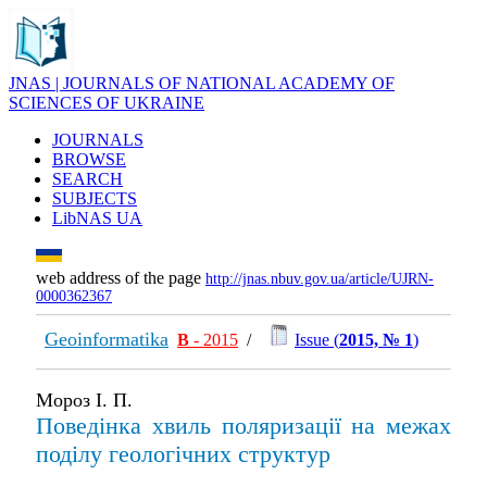
JNAS | JOURNALS OF NATIONAL ACADEMY OF
SCIENCES OF UKRAINE
JOURNALS
BROWSE
SEARCH
SUBJECTS
LibNAS UA
web address of the page
http://jnas.nbuv.gov.ua/article/UJRN-
0000362367
Geoinformatika
В
- 2015
/
Issue (
2015, № 1
)
Мороз І. П.
Поведінка хвиль поляризації на межах
поділу геологічних структур