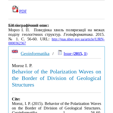
PDF
Бібліографічний опис:
Мороз І. П. Поведінка хвиль поляризації на межах
поділу геологічних структур.
Геоінформатика
. 2015.
№ 1. С. 56-60. URL:
http://jnas.nbuv.gov.ua/article/UJRN-
0000362367
Geoinformatika
/
Issue (
2015, 1
)
Moroz I. P.
Behavior of the Polarization Waves on
the Border of Division of Geological
Structures
Cite:
Moroz, I. P. (2015). Behavior of the Polarization Waves
on the Border of Division of Geological Structures.
Geoinformatika
, 1, 56-60.