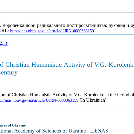
. Короленка доби радикального постпросвітництва: духовна й бу
 URL:
http://jnas.nbuv.gov.ua/article/UJRN-0000363159
2, 3
)
 of Christian Humanistic Activity of V.G. Korolenk
Century
ion of Christian Humanistic Activity of V.G. Korolenko at the Period o
[In Ukrainian].
p://jnas.nbuv.gov.ua/article/UJRN-0000363159
nces of Ukraine
National Academy of Sciences of Ukraine | LibNAS