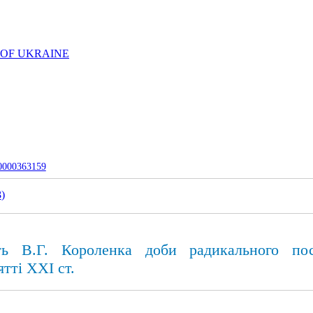
 OF UKRAINE
-0000363159
3
)
сть В.Г. Короленка доби радикального по
тті XXІ ст.