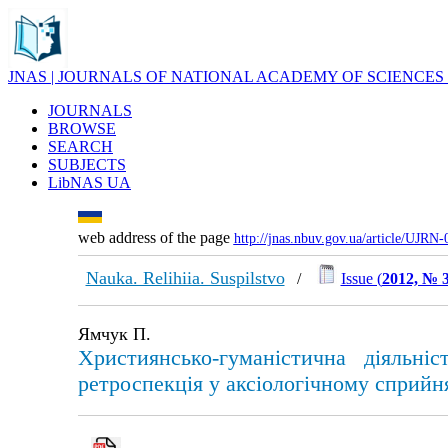
JNAS | JOURNALS OF NATIONAL ACADEMY OF SCIENCES
JOURNALS
BROWSE
SEARCH
SUBJECTS
LibNAS UA
web address of the page
http://jnas.nbuv.gov.ua/article/UJRN
Nauka. Relihiia. Suspilstvo
/
Issue (
2012, № 
Ямчук П.
Християнсько-гуманістична діяльні
ретроспекція у аксіологічному сприйня