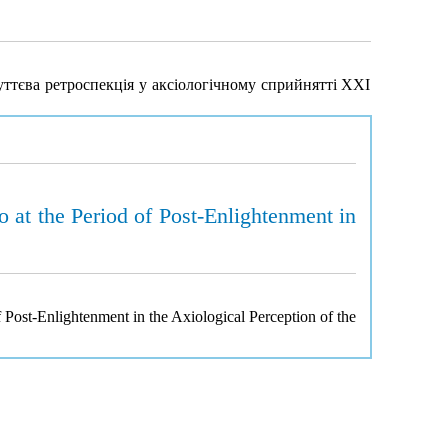
ттєва ретроспекція у аксіологічному сприйнятті XXІ
o at the Period of Post-Enlightenment in
f Post-Enlightenment in the Axiological Perception of the