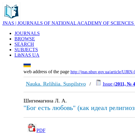
JNAS | JOURNALS OF NATIONAL ACADEMY OF SCIENCES
JOURNALS
BROWSE
SEARCH
SUBJECTS
LibNAS UA
web address of the page
http://jnas.nbuv.gov.ua/article/UJRN
Nauka. Relihiia. Suspilstvo
/
Issue (
2011, № 
Шигимагина Л. А.
"Бог есть любовь" (как идеал религиоз
PDF