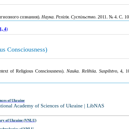
игиозного сознания).
Наука. Релігія. Суспільство
. 2011. № 4. С. 
1, 4
)
ous Consciousness)
ntext of Religious Consciousness).
Nauka. Relihiia. Suspilstvo
, 4, 
nces of Ukraine
National Academy of Sciences of Ukraine | LibNAS
ary of Ukraine (VNLU)
 Technologies of VNLU