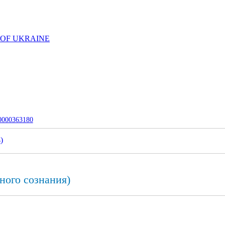
 OF UKRAINE
-0000363180
4
)
ного сознания)