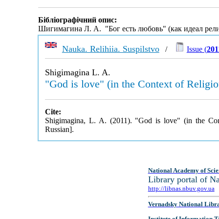
Бібліографічний опис:
Шигимагина Л. А. "Бог есть любовь" (как идеал рел
Nauka. Relihiia. Suspilstvo
/
Issue (
201
Shigimagina L. A.
"God is love" (in the Context of Religi
Cite:
Shigimagina, L. A. (2011). "God is love" (in the Co
Russian].
National Academy of Scie
Library portal of 
http://libnas.nbuv.gov.ua
Vernadsky National Libr
Institute of Information