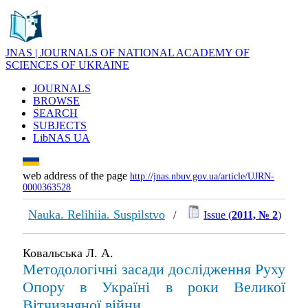
JNAS | JOURNALS OF NATIONAL ACADEMY OF
SCIENCES OF UKRAINE
JOURNALS
BROWSE
SEARCH
SUBJECTS
LibNAS UA
web address of the page
http://jnas.nbuv.gov.ua/article/UJRN-
0000363528
Nauka. Relihiia. Suspilstvo
/
Issue (
2011, № 2
)
Ковальська Л. А.
Методологічні засади дослідження Руху
Опору в Україні в роки Великої
Вітчизняної війни