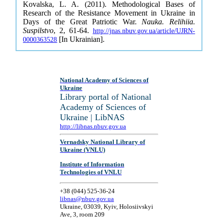
Kovalska, L. A. (2011). Methodological Bases of
Research of the Resistance Movement in Ukraine in
Days of the Great Patriotic War.
Nauka. Relihiia.
Suspilstvo
, 2, 61-64.
http://jnas.nbuv.gov.ua/article/UJRN-
[In Ukrainian].
0000363528
National Academy of Sciences of
Ukraine
Library portal of National
Academy of Sciences of
Ukraine | LibNAS
http://libnas.nbuv.gov.ua
Vernadsky National Library of
Ukraine (VNLU)
Institute of Information
Technologies of VNLU
+38 (044) 525-36-24
libnas@nbuv.gov.ua
Ukraine, 03039, Kyiv, Holosiivskyi
Ave, 3, room 209