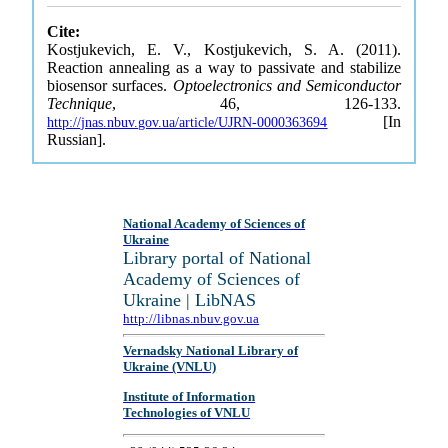
Cite:
Kostjukevich, E. V., Kostjukevich, S. A. (2011).
Reaction annealing as a way to passivate and stabilize
biosensor surfaces.
Optoelectronics and Semiconductor
Technique
, 46, 126-133.
[In
http://jnas.nbuv.gov.ua/article/UJRN-0000363694
Russian].
National Academy of Sciences of
Ukraine
Library portal of National
Academy of Sciences of
Ukraine | LibNAS
http://libnas.nbuv.gov.ua
Vernadsky National Library of
Ukraine (VNLU)
Institute of Information
Technologies of VNLU