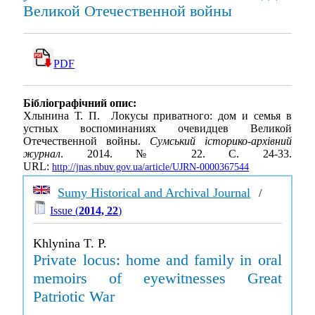
Великой Отечественной войны
PDF
Бібліографічний опис:
Хлынина Т. П. Локусы приватного: дом и семья в
устных воспоминаниях очевидцев Великой
Отечественной войны.
Сумський історико-архівний
журнал
. 2014. № 22. С. 24-33.
URL:
http://jnas.nbuv.gov.ua/article/UJRN-0000367544
Sumy Historical and Archival Journal
/
Issue (
2014, 22
)
Khlynina T. P.
Private locus: home and family in oral
memoirs of eyewitnesses Great
Patriotic War