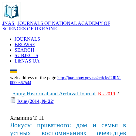
JNAS | JOURNALS OF NATIONAL ACADEMY OF
SCIENCES OF UKRAINE
JOURNALS
BROWSE
SEARCH
SUBJECTS
LibNAS UA
web address of the page
http://jnas.nbuv.gov.ua/article/UJRN-
0000367544
Sumy Historical and Archival Journal
Б
- 2019
/
Issue (
2014, № 22
)
Хлынина Т. П.
Локусы приватного: дом и семья в
устных воспоминаниях очевидцев