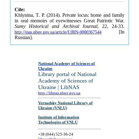
Cite:
Khlynina, T. P. (2014). Private locus: home and family
in oral memoirs of eyewitnesses Great Patriotic War.
Sumy Historical and Archival Journal
, 22, 24-33.
[In
http://jnas.nbuv.gov.ua/article/UJRN-0000367544
Russian].
National Academy of Sciences of
Ukraine
Library portal of National
Academy of Sciences of
Ukraine | LibNAS
http://libnas.nbuv.gov.ua
Vernadsky National Library of
Ukraine (VNLU)
Institute of Information
Technologies of VNLU
+38 (044) 525-36-24