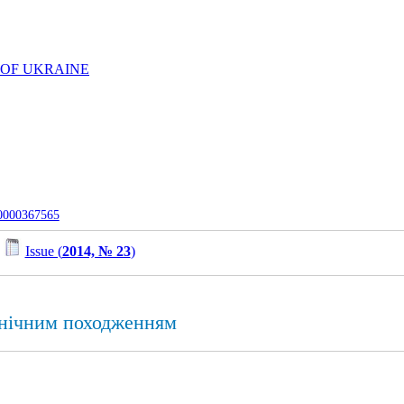
 OF UKRAINE
-0000367565
/
Issue (
2014, № 23
)
етнічним походженням