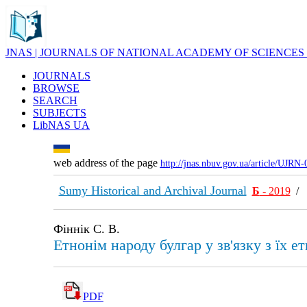
JNAS | JOURNALS OF NATIONAL ACADEMY OF SCIENCES
JOURNALS
BROWSE
SEARCH
SUBJECTS
LibNAS UA
web address of the page
http://jnas.nbuv.gov.ua/article/UJRN
Sumy Historical and Archival Journal
Б
- 2019
Фіннік С. В.
Етнонім народу булгар у зв'язку з їх 
PDF