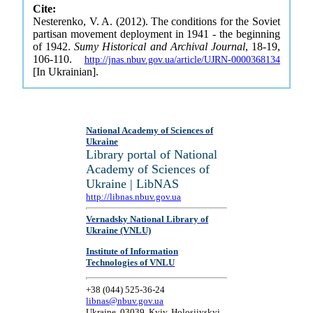
Cite:
Nesterenko, V. A. (2012). The conditions for the Soviet
partisan movement deployment in 1941 - the beginning
of 1942.
Sumy Historical and Archival Journal
, 18-19,
106-110.
http://jnas.nbuv.gov.ua/article/UJRN-0000368134
[In Ukrainian].
National Academy of Sciences of
Ukraine
Library portal of National
Academy of Sciences of
Ukraine | LibNAS
http://libnas.nbuv.gov.ua
Vernadsky National Library of
Ukraine (VNLU)
Institute of Information
Technologies of VNLU
+38 (044) 525-36-24
libnas@nbuv.gov.ua
Ukraine, 03039, Kyiv, Holosiivskyi