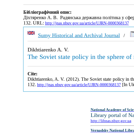
Бібліографічний опис:
Діхтяренко А. В. Радянська державна політика у сфе
132. URL:
http://jnas.nbuv.gov.ua/article/UJRN-0000368137
Sumy Historical and Archival Journal
/
Dikhtiarenko A. V.
The Soviet state policy in the sphere of
Cite:
Dikhtiarenko, A. V. (2012). The Soviet state policy in t
132.
[In Uk
http://jnas.nbuv.gov.ua/article/UJRN-0000368137
National Academy of Scie
Library portal of 
http://libnas.nbuv.gov.ua
Vernadsky National Libr