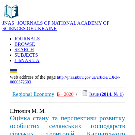
JNAS | JOURNALS OF NATIONAL ACADEMY OF
SCIENCES OF UKRAINE
JOURNALS
BROWSE
SEARCH
SUBJECTS
LibNAS UA
web address of the page
http://jnas.nbuv.gov.ua/article/UJRN-
0000372603
Regional Economy
Б
- 2020
/
Issue (
2014, № 1
)
Пітюлич М. М.
Оцінка стану та перспективи розвитку
особистих селянських господарств
гірських територій Карпатського