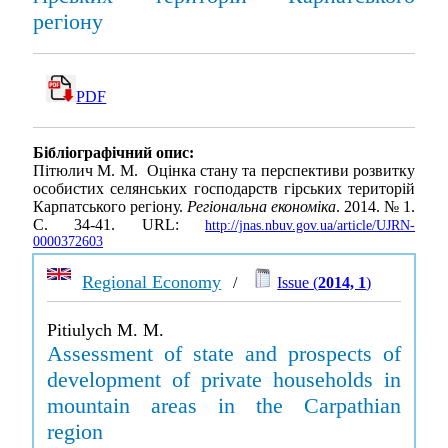
регіону
PDF
Бібліографічний опис:
Пітюлич М. М. Оцінка стану та перспективи розвитку
особистих селянських господарств гірських територій
Карпатського регіону.
Регіональна економіка
. 2014. № 1.
С. 34-41. URL:
http://jnas.nbuv.gov.ua/article/UJRN-
0000372603
Regional Economy
/
Issue (
2014, 1
)
Pitiulych M. M.
Assessment of state and prospects of
development of private households in
mountain areas in the Carpathian
region