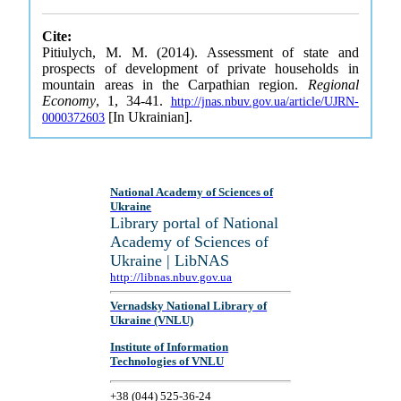
Cite:
Pitiulych, M. M. (2014). Assessment of state and
prospects of development of private households in
mountain areas in the Carpathian region.
Regional
Economy
, 1, 34-41.
http://jnas.nbuv.gov.ua/article/UJRN-
[In Ukrainian].
0000372603
National Academy of Sciences of
Ukraine
Library portal of National
Academy of Sciences of
Ukraine | LibNAS
http://libnas.nbuv.gov.ua
Vernadsky National Library of
Ukraine (VNLU)
Institute of Information
Technologies of VNLU
+38 (044) 525-36-24