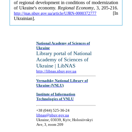
of regional development in conditions of modernization
of Ukraine's economy.
Regional Economy
, 3, 205-216.
[In
http://jnas.nbuv.gov.ua/article/UJRN-0000372777
Ukrainian].
National Academy of Sciences of
Ukraine
Library portal of National
Academy of Sciences of
Ukraine | LibNAS
http://libnas.nbuv.gov.ua
Vernadsky National Library of
Ukraine (VNLU)
Institute of Information
Technologies of VNLU
+38 (044) 525-36-24
libnas@nbuv.gov.ua
Ukraine, 03039, Kyiv, Holosiivskyi
Ave, 3, room 209