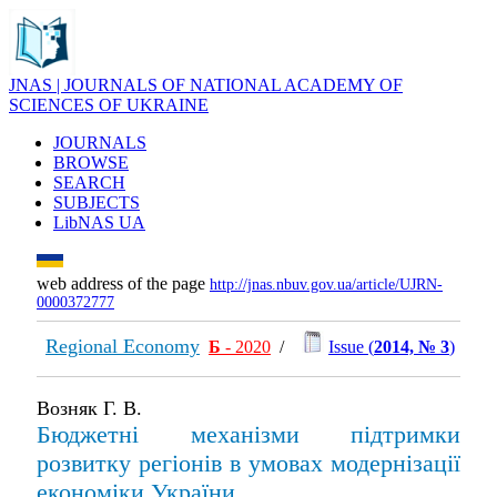
JNAS | JOURNALS OF NATIONAL ACADEMY OF
SCIENCES OF UKRAINE
JOURNALS
BROWSE
SEARCH
SUBJECTS
LibNAS UA
web address of the page
http://jnas.nbuv.gov.ua/article/UJRN-
0000372777
Regional Economy
Б
- 2020
/
Issue (
2014, № 3
)
Возняк Г. В.
Бюджетні механізми підтримки
розвитку регіонів в умовах модернізації
економіки України