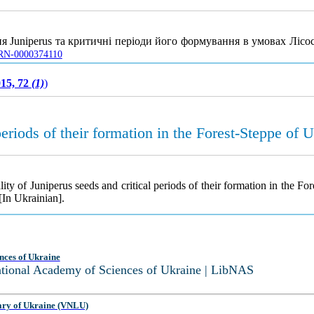
ня Juniperus та критичні періоди його формування в умовах Лісо
UJRN-0000374110
15, 72
(1)
)
periods of their formation in the Forest-Steppe of 
ty of Juniperus seeds and critical periods of their formation in the Fo
[In Ukrainian].
nces of Ukraine
National Academy of Sciences of Ukraine | LibNAS
ary of Ukraine (VNLU)