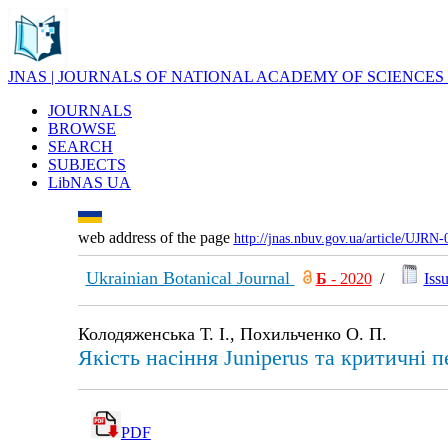
JNAS | JOURNALS OF NATIONAL ACADEMY OF SCIENCES
JOURNALS
BROWSE
SEARCH
SUBJECTS
LibNAS UA
web address of the page
http://jnas.nbuv.gov.ua/article/UJRN
Ukrainian Botanical Journal
Б
- 2020
/
Issu
Колодяженська Т. І., Похильченко О. П.
Якість насіння Juniperus та критичні 
PDF