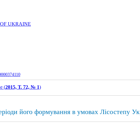
 OF UKRAINE
-0000374110
e (
2015, Т. 72, № 1
)
періоди його формування в умовах Лісостепу Ук