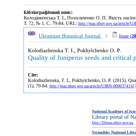
Бібліографічний опис:
Колодяженська Т. І., Похильченко О. П. Якість насін
Т. 72, № 1. С. 79-84. URL:
http://jnas.nbuv.gov.ua/article/
Ukrainian Botanical Journal
/
Issue (
20
Kolodiazhenska T. I., Pokhylchenko O. P.
Quality of Juniperus seeds and critical 
Cite:
Kolodiazhenska, T. I., Pokhylchenko, O. P. (2015). Quali
(1)
, 79-84.
http://jnas.nbuv.gov.ua/article/UJRN-0000374110
National Academy of Scie
Library portal of 
http://libnas.nbuv.gov.ua
Vernadsky National Libr