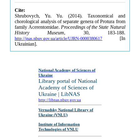
Cite:
Shrubovych, Yu. Yu. (2014). Taxonomical and
chorological analysis of separate genera of Protura from
family Acerentomidae.
Proceedings of the State Natural
History Museum
, 30, 183-188.
[In
http://jnas.nbuv.gov.ua/article/UJRN-0000380617
Ukrainian].
National Academy of Sciences of
Ukraine
Library portal of National
Academy of Sciences of
Ukraine | LibNAS
http://libnas.nbuv.gov.ua
Vernadsky National Library of
Ukraine (VNLU)
Institute of Information
Technologies of VNLU