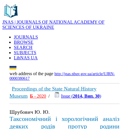
JNAS | JOURNALS OF NATIONAL ACADEMY OF
SCIENCES OF UKRAINE
JOURNALS
BROWSE
SEARCH
SUBJECTS
LibNAS UA
web address of the page
http://jnas.nbuv.gov.ua/article/UJRN-
0000380617
Proceedings of the State Natural History
Museum
Б
- 2020
/
Issue (
2014, Вип. 30
)
Шрубович Ю. Ю.
Тaксономічний і хорологічний аналіз
деяких родів протур родини