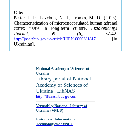
Cite:
Paster, I. P., Levchuk, N. I., Tronko, M. D. (2013).
Characteristization of microencapsulated human adrenal
cortex tissue in long-term culture.
Fiziolohichnyi
zhurnal
, 59
(6)
, 37-42.
[In
http://jnas.nbuv.gov.ua/article/UJRN-0000381817
Ukrainian].
National Academy of Sciences of
Ukraine
Library portal of National
Academy of Sciences of
Ukraine | LibNAS
http://libnas.nbuv.gov.ua
Vernadsky National Library of
Ukraine (VNLU)
Institute of Information
Technologies of VNLU