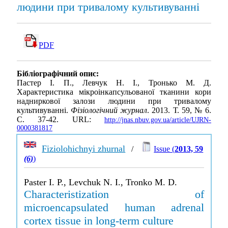
людини при тривалому культивуванні
PDF
Бібліографічний опис:
Пастер І. П., Левчук Н. І., Тронько М. Д.
Характеристика мікроінкапсульованої тканини кори
надниркової залози людини при тривалому
культивуванні.
Фізіологічний журнал
. 2013. Т. 59, № 6.
С. 37-42. URL:
http://jnas.nbuv.gov.ua/article/UJRN-
0000381817
Fiziolohichnyi zhurnal
/
Issue (
2013, 59
(6)
)
Paster I. P., Levchuk N. I., Tronko M. D.
Characteristization of
microencapsulated human adrenal
cortex tissue in long-term culture