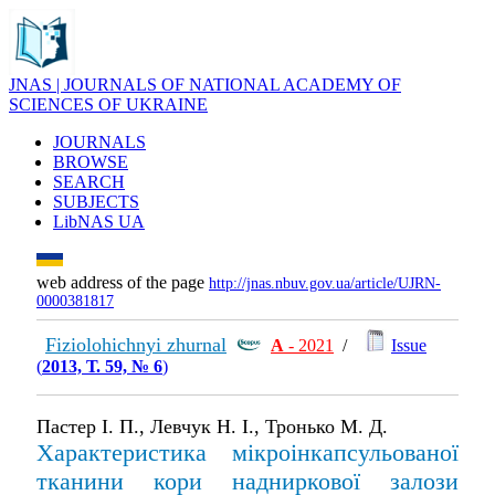
JNAS | JOURNALS OF NATIONAL ACADEMY OF
SCIENCES OF UKRAINE
JOURNALS
BROWSE
SEARCH
SUBJECTS
LibNAS UA
web address of the page
http://jnas.nbuv.gov.ua/article/UJRN-
0000381817
Fiziolohichnyi zhurnal
А
- 2021
/
Issue
(
2013, Т. 59, № 6
)
Пастер І. П., Левчук Н. І., Тронько М. Д.
Характеристика мікроінкапсульованої
тканини кори надниркової залози