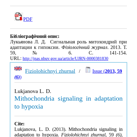
PDF
Бібліографічний опис:
Лукьянова Л. Д. Сигнальная роль митохондрий при
адаптации к гипоксии.
Фізіологічний журнал
. 2013. Т.
59, № 6. С. 141-154.
URL:
http://jnas.nbuv.gov.ua/article/UJRN-0000381830
Fiziolohichnyi zhurnal
/
Issue (
2013, 59
(6)
)
Lukjanova L. D.
Mithochondria signaling in adaptation
to hypoxia
Cite:
Lukjanova, L. D. (2013). Mithochondria signaling in
adaptation to hypoxia.
Fiziolohichnyi zhurnal
, 59
(6)
,