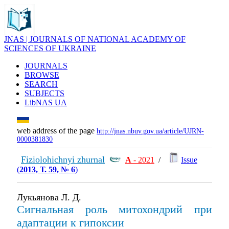
JNAS | JOURNALS OF NATIONAL ACADEMY OF
SCIENCES OF UKRAINE
JOURNALS
BROWSE
SEARCH
SUBJECTS
LibNAS UA
web address of the page
http://jnas.nbuv.gov.ua/article/UJRN-
0000381830
Fiziolohichnyi zhurnal
А
- 2021
/
Issue
(
2013, Т. 59, № 6
)
Лукьянова Л. Д.
Сигнальная роль митохондрий при
адаптации к гипоксии