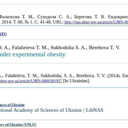
Фалалєєва Т. М., Суходоля С. А., Берегова Т. В. Ендокрин
. 2014. Т. 60, № 1. С. 41-48. URL:
http://jnas.nbuv.gov.ua/article/UJRN-
(1)
)
 A., Falalieieva T. M., Sukhodolia S. A., Berehova T. V.
under experimental obesity
, Falalieieva, T. M., Sukhodolia, S. A., Berehova, T. V. (2014). End
[In Ukrainian].
s.nbuv.gov.ua/article/UJRN-0000381957
nces of Ukraine
National Academy of Sciences of Ukraine | LibNAS
ary of Ukraine (VNLU)