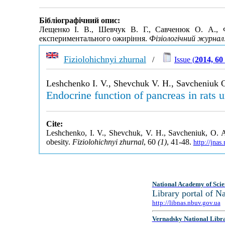
Бібліографічний опис:
Лещенко І. В., Шевчук В. Г., Савченюк О. А., 
експериментального ожиріння.
Фізіологічний журнал
Fiziolohichnyi zhurnal
/
Issue (
2014, 60
Leshchenko I. V., Shevchuk V. H., Savcheniuk O.
Endocrine function of pancreas in rats 
Cite:
Leshchenko, I. V., Shevchuk, V. H., Savcheniuk, O. A.
obesity.
Fiziolohichnyi zhurnal
, 60
(1)
, 41-48.
http://jna
National Academy of Scie
Library portal of 
http://libnas.nbuv.gov.ua
Vernadsky National Libr