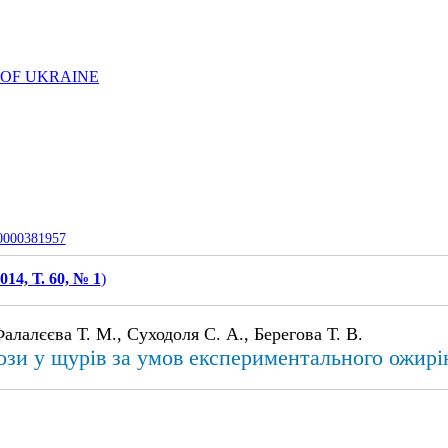
 OF UKRAINE
-0000381957
014, Т. 60, № 1
)
алалєєва Т. М., Суходоля С. А., Берегова Т. В.
ози у щурів за умов експериментального ожирі