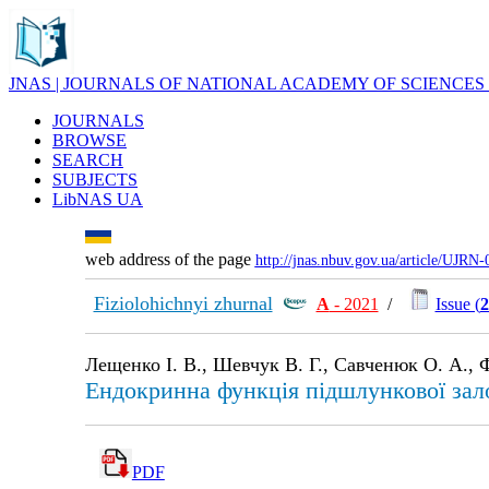
JNAS | JOURNALS OF NATIONAL ACADEMY OF SCIENCES
JOURNALS
BROWSE
SEARCH
SUBJECTS
LibNAS UA
web address of the page
http://jnas.nbuv.gov.ua/article/UJRN
Fiziolohichnyi zhurnal
А
- 2021
/
Issue (
2
Лещенко І. В., Шевчук В. Г., Савченюк О. А., Ф
Ендокринна функція підшлункової зал
PDF