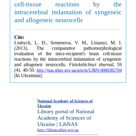
cell-tissue reactions by the
intracerebral imlantation of syngeneic
and allogeneic neurocells
Cite:
Liubych, L. D., Semenova, V. M., Lisianyi, M. I.
(2013). The comparative pathomorphological
evaluation of the mice-recipient's brain cell-tissue
reactions by the intracerebral imlantation of syngeneic
and allogeneic neurocells.
Fiziolohichnyi zhurnal
, 59
(4)
, 40-50.
http://jnas.nbuv.gov.ua/article/UJRN-0000382704
[In Ukrainian].
National Academy of Sciences of
Ukraine
Library portal of National
Academy of Sciences of
Ukraine | LibNAS
http://libnas.nbuv.gov.ua