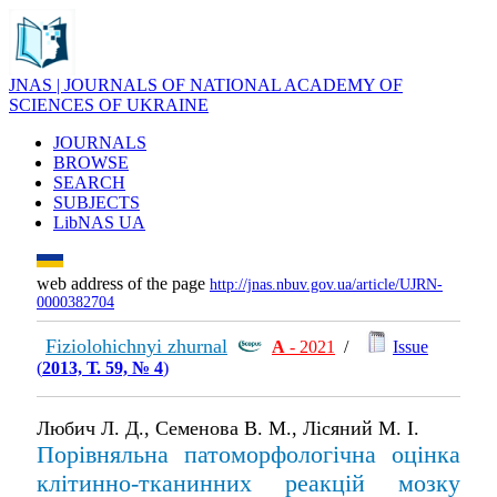
JNAS | JOURNALS OF NATIONAL ACADEMY OF
SCIENCES OF UKRAINE
JOURNALS
BROWSE
SEARCH
SUBJECTS
LibNAS UA
web address of the page
http://jnas.nbuv.gov.ua/article/UJRN-
0000382704
Fiziolohichnyi zhurnal
А
- 2021
/
Issue
(
2013, Т. 59, № 4
)
Любич Л. Д., Семенова В. М., Лісяний М. І.
Порівняльна патоморфологічна оцінка
клітинно-тканинних реакцій мозку