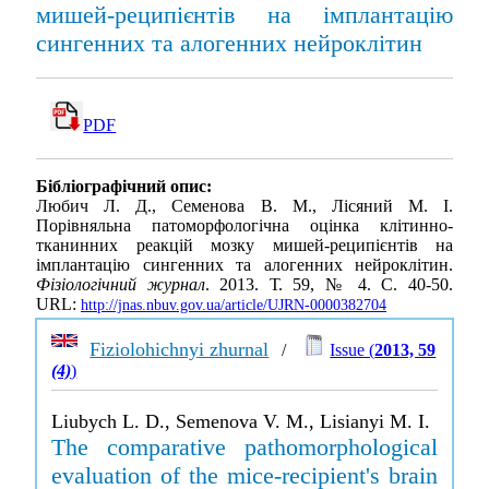
мишей-реципієнтів на імплантацію
сингенних та алогенних нейроклітин
PDF
Бібліографічний опис:
Любич Л. Д., Семенова В. М., Лісяний М. І.
Порівняльна патоморфологічна оцінка клітинно-
тканинних реакцій мозку мишей-реципієнтів на
імплантацію сингенних та алогенних нейроклітин.
Фізіологічний журнал
. 2013. Т. 59, № 4. С. 40-50.
URL:
http://jnas.nbuv.gov.ua/article/UJRN-0000382704
Fiziolohichnyi zhurnal
/
Issue (
2013, 59
(4)
)
Liubych L. D., Semenova V. M., Lisianyi M. I.
The comparative pathomorphological
evaluation of the mice-recipient's brain