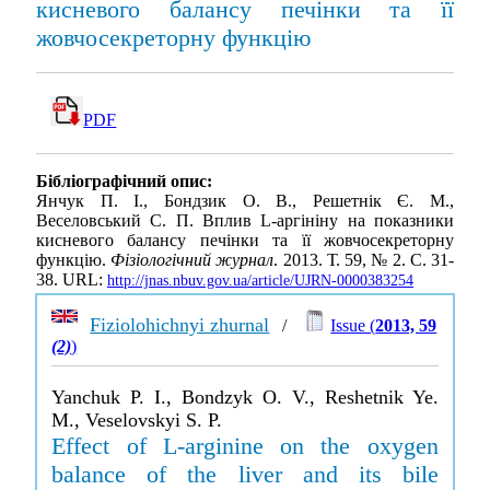
кисневого балансу печінки та її
жовчосекреторну функцію
PDF
Бібліографічний опис:
Янчук П. І., Бондзик О. В., Решетнік Є. М.,
Веселовський С. П. Вплив L-аргініну на показники
кисневого балансу печінки та її жовчосекреторну
функцію.
Фізіологічний журнал
. 2013. Т. 59, № 2. С. 31-
38. URL:
http://jnas.nbuv.gov.ua/article/UJRN-0000383254
Fiziolohichnyi zhurnal
/
Issue (
2013, 59
(2)
)
Yanchuk P. I., Bondzyk O. V., Reshetnik Ye.
M., Veselovskyi S. P.
Effect of L-arginine on the oxygen
balance of the liver and its bile