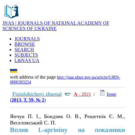
JNAS | JOURNALS OF NATIONAL ACADEMY OF
SCIENCES OF UKRAINE
JOURNALS
BROWSE
SEARCH
SUBJECTS
LibNAS UA
web address of the page
http://jnas.nbuv.gov.ua/article/UJRN-
0000383254
Fiziolohichnyi zhurnal
А
- 2021
/
Issue
(
2013, Т. 59, № 2
)
Янчук П. І., Бондзик О. В., Решетнік Є. М.,
Веселовський С. П.
Вплив L-аргініну на показники