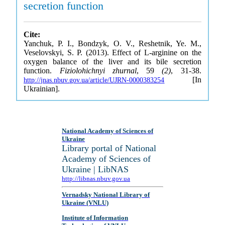
secretion function
Cite:
Yanchuk, P. I., Bondzyk, O. V., Reshetnik, Ye. M.,
Veselovskyi, S. P. (2013). Effect of L-arginine on the
oxygen balance of the liver and its bile secretion
function.
Fiziolohichnyi zhurnal
, 59
(2)
, 31-38.
[In
http://jnas.nbuv.gov.ua/article/UJRN-0000383254
Ukrainian].
National Academy of Sciences of
Ukraine
Library portal of National
Academy of Sciences of
Ukraine | LibNAS
http://libnas.nbuv.gov.ua
Vernadsky National Library of
Ukraine (VNLU)
Institute of Information