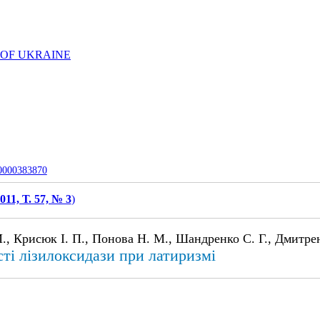
 OF UKRAINE
-0000383870
011, Т. 57, № 3
)
М., Крисюк І. П., Понова Н. М., Шандренко С. Г., Дмитре
сті лізилоксидази при латиризмі