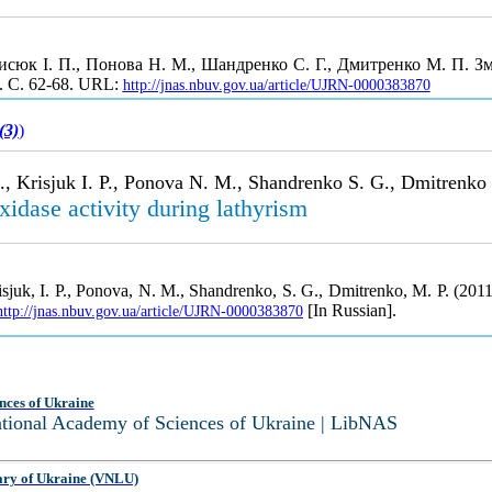
рисюк І. П., Понова Н. М., Шандренко С. Г., Дмитренко М. П. Зм
3. С. 62-68. URL:
http://jnas.nbuv.gov.ua/article/UJRN-0000383870
(3)
)
., Krisjuk І. P., Ponova N. M., Shandrenko S. G., Dmitrenko
xidase activity during lathyrism
sjuk, І. P., Ponova, N. M., Shandrenko, S. G., Dmitrenko, M. P. (2011).
[In Russian].
http://jnas.nbuv.gov.ua/article/UJRN-0000383870
nces of Ukraine
National Academy of Sciences of Ukraine | LibNAS
ary of Ukraine (VNLU)