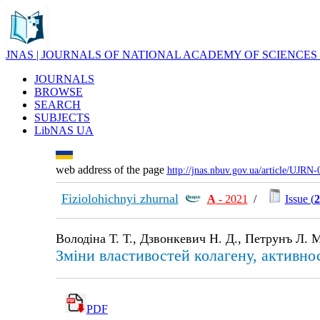
JNAS | JOURNALS OF NATIONAL ACADEMY OF SCIENCES
JOURNALS
BROWSE
SEARCH
SUBJECTS
LibNAS UA
web address of the page
http://jnas.nbuv.gov.ua/article/UJRN
Fiziolohichnyi zhurnal
А
- 2021
/
Issue (
2
Володіна Т. Т., Дзвонкевич Н. Д., Петрунъ Л. 
Зміни властивостей колагену, активно
PDF