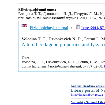
Бібліографічний опис:
Володіна Т. Т., Дзвонкевич Н. Д., Петрунъ Л. М., К
при латиризмі.
Фізіологічний журнал
. 2011. Т. 57, № 
Fiziolohichnyi zhurnal
/
Issue (
2011, 57
Volodіna T. T., Dzvonkevich N. D., Petrun L. M
Altered collagene properties and lysyl o
Cite:
Volodіna, T. T., Dzvonkevich, N. D., Petrun, L. M., Kri
during lathyrism.
Fiziolohichnyi zhurnal
, 57
(3)
, 62-68.
National Academy of Scie
Library portal of 
http://libnas.nbuv.gov.ua
Vernadsky National Libr