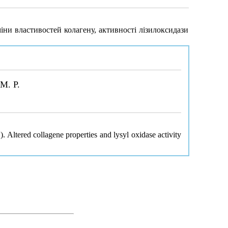
іни властивостей колагену, активності лізилоксидази
 M. P.
 Altered collagene properties and lysyl oxidase activity