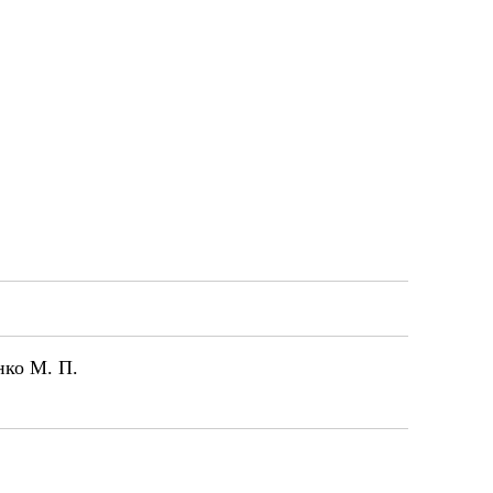
нко М. П.