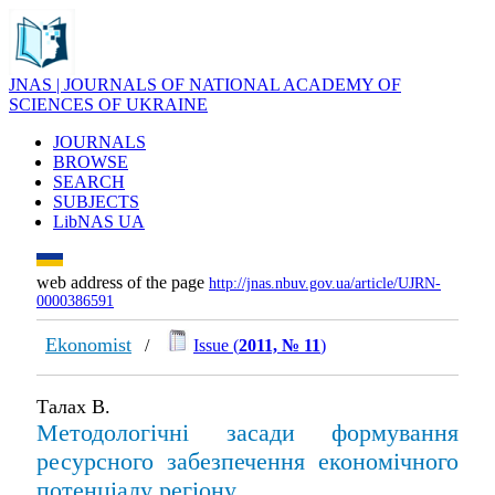
JNAS | JOURNALS OF NATIONAL ACADEMY OF
SCIENCES OF UKRAINE
JOURNALS
BROWSE
SEARCH
SUBJECTS
LibNAS UA
web address of the page
http://jnas.nbuv.gov.ua/article/UJRN-
0000386591
Ekonomist
/
Issue (
2011, № 11
)
Талах В.
Методологічні засади формування
ресурсного забезпечення економічного
потенціалу регіону