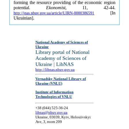
forming the resource providing of the economic region
potential.
Ekonomist
, 11, 42-44.
[In
http://jnas.nbuv.gov.ua/article/UJRN-0000386591
Ukrainian].
National Academy of Sciences of
Ukraine
Library portal of National
Academy of Sciences of
Ukraine | LibNAS
http://libnas.nbuv.gov.ua
Vernadsky National Library of
Ukraine (VNLU)
Institute of Information
Technologies of VNLU
+38 (044) 525-36-24
libnas@nbuv.gov.ua
Ukraine, 03039, Kyiv, Holosiivskyi
Ave, 3, room 209