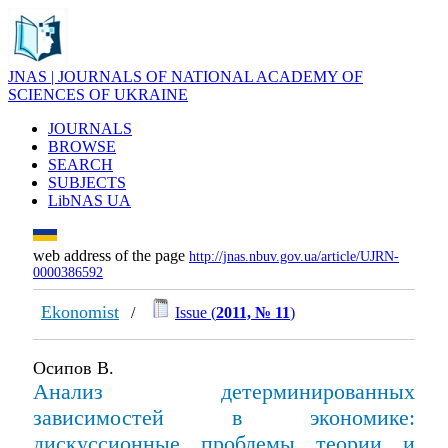
JNAS | JOURNALS OF NATIONAL ACADEMY OF
SCIENCES OF UKRAINE
JOURNALS
BROWSE
SEARCH
SUBJECTS
LibNAS UA
web address of the page
http://jnas.nbuv.gov.ua/article/UJRN-
0000386592
Ekonomist
/
Issue (
2011, № 11
)
Осипов В.
Анализ детерминированных
зависимостей в экономике:
дискуссионные проблемы теории и