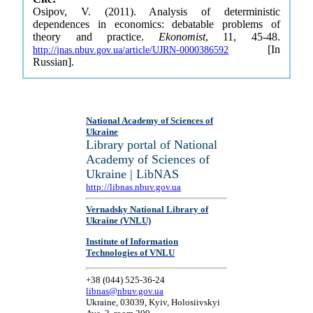
Osipov, V. (2011). Analysis of deterministic
dependences in economics: debatable problems of
theory and practice.
Ekonomist
, 11, 45-48.
[In
http://jnas.nbuv.gov.ua/article/UJRN-0000386592
Russian].
National Academy of Sciences of
Ukraine
Library portal of National
Academy of Sciences of
Ukraine | LibNAS
http://libnas.nbuv.gov.ua
Vernadsky National Library of
Ukraine (VNLU)
Institute of Information
Technologies of VNLU
+38 (044) 525-36-24
libnas@nbuv.gov.ua
Ukraine, 03039, Kyiv, Holosiivskyi