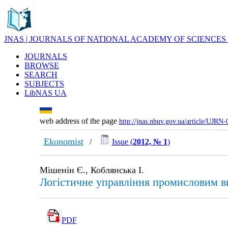
JNAS | JOURNALS OF NATIONAL ACADEMY OF SCIENCES
JOURNALS
BROWSE
SEARCH
SUBJECTS
LibNAS UA
web address of the page
http://jnas.nbuv.gov.ua/article/UJRN
Ekonomist
/
Issue (
2012, № 1
)
Мішенін Є., Коблянська І.
Логістичне управління промисловим ви
PDF