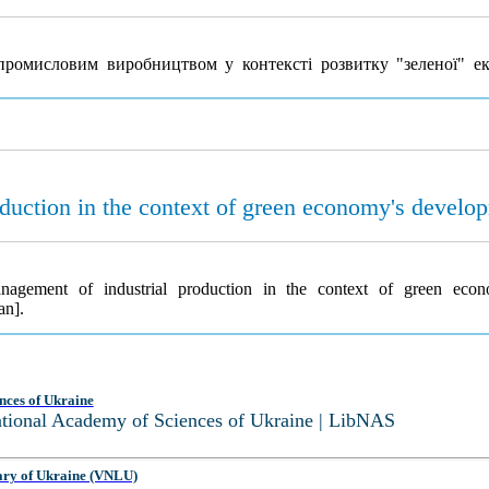
 промисловим виробництвом у контексті розвитку "зеленої" е
oduction in the context of green economy's develo
management of industrial production in the context of green ec
an].
nces of Ukraine
National Academy of Sciences of Ukraine | LibNAS
ary of Ukraine (VNLU)