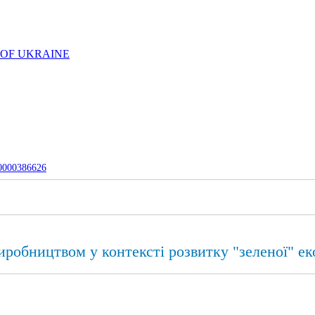
 OF UKRAINE
-0000386626
робництвом у контексті розвитку "зеленої" ек