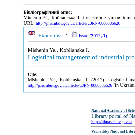
Бібліографічний опис:
Мішенін Є., Коблянська І. Логістичне управління
URL:
http://jnas.nbuv.gov.ua/article/UJRN-0000386626
Ekonomist
/
Issue (
2012, 1
)
Mishenin Ye., Koblianska I.
Logistical management of industrial pr
Cite:
Mishenin, Ye., Koblianska, I. (2012). Logistical 
[In Ukraini
http://jnas.nbuv.gov.ua/article/UJRN-0000386626
National Academy of Scie
Library portal of 
http://libnas.nbuv.gov.ua
Vernadsky National Libr