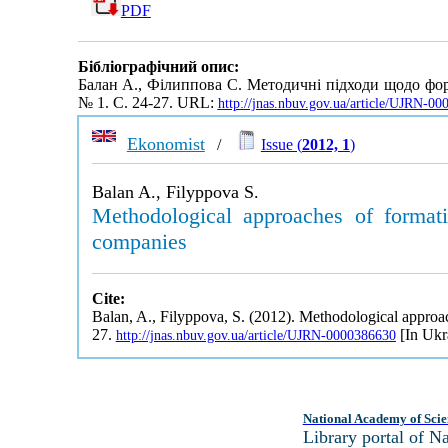
PDF
Бібліографічний опис:
Балан А., Філиппова С. Методичні підходи щодо фо
№ 1. С. 24-27. URL:
http://jnas.nbuv.gov.ua/article/UJRN-0
Ekonomist
/
Issue (
2012, 1
)
Balan A., Filyppova S.
Methodological approaches of formatio
companies
Cite:
Balan, A., Filyppova, S. (2012). Methodological approach
27.
[In Ukr
http://jnas.nbuv.gov.ua/article/UJRN-0000386630
National Academy of Scie
Library portal of 