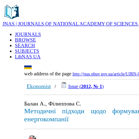
JNAS | JOURNALS OF NATIONAL ACADEMY OF SCIENCES
JOURNALS
BROWSE
SEARCH
SUBJECTS
LibNAS UA
web address of the page
http://jnas.nbuv.gov.ua/article/UJRN
Ekonomist
/
Issue (
2012, № 1
)
Балан А., Філиппова С.
Методичні підходи щодо формуван
енергокомпанії