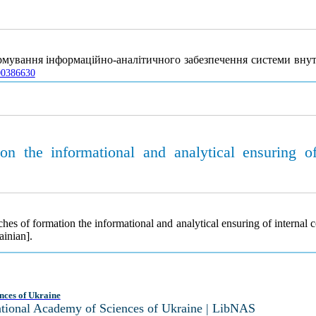
рмування інформаційно-аналітичного забезпечення системи вну
000386630
n the informational and analytical ensuring of 
es of formation the informational and analytical ensuring of internal c
ainian].
nces of Ukraine
National Academy of Sciences of Ukraine | LibNAS