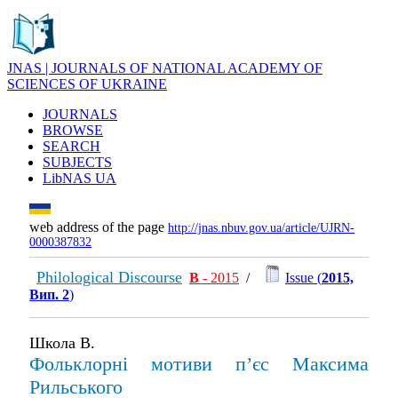
JNAS | JOURNALS OF NATIONAL ACADEMY OF
SCIENCES OF UKRAINE
JOURNALS
BROWSE
SEARCH
SUBJECTS
LibNAS UA
web address of the page
http://jnas.nbuv.gov.ua/article/UJRN-
0000387832
Philological Discourse
В
- 2015
/
Issue (
2015,
Вип. 2
)
Школа В.
Фольклорні мотиви пʼєс Максима
Рильського