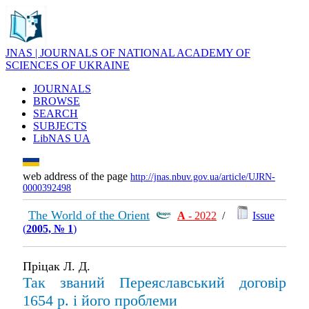
JNAS | JOURNALS OF NATIONAL ACADEMY OF
SCIENCES OF UKRAINE
JOURNALS
BROWSE
SEARCH
SUBJECTS
LibNAS UA
web address of the page
http://jnas.nbuv.gov.ua/article/UJRN-
0000392498
The World of the Orient
А
- 2022
/
Issue
(
2005, № 1
)
Пріцак Л. Д.
Так званий Переяславський договір
1654 р. і його проблеми