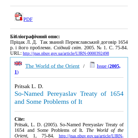
PDF
Бібліографічний опис:
Пріцак Л. Д. Так званий Переяславський договір 1654
р. і його проблеми.
Східний світ
. 2005. № 1. С. 75-84.
URL:
http://jnas.nbuv.gov.ua/article/UJRN-0000392498
The World of the Orient
/
Issue (
2005,
1
)
Pritsak L. D.
So-Named Pereyaslav Treaty of 1654
and Some Problems of It
Cite:
Pritsak, L. D. (2005). So-Named Pereyaslav Treaty of
1654 and Some Problems of It.
The World of the
Orient
, 1, 75-84.
http://jnas.nbuv.gov.ua/article/UJRN-