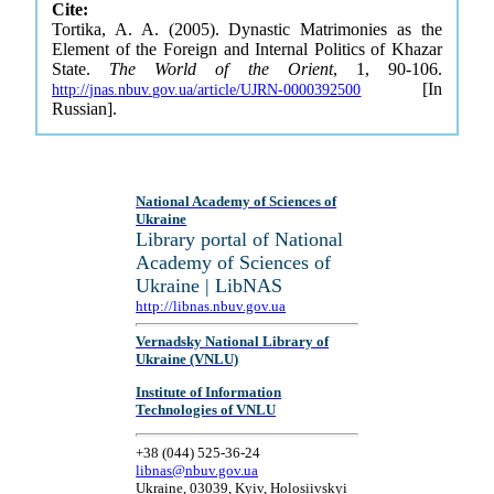
Cite:
Tortika, A. A. (2005). Dynastic Matrimonies as the
Element of the Foreign and Internal Politics of Khazar
State.
The World of the Orient
, 1, 90-106.
[In
http://jnas.nbuv.gov.ua/article/UJRN-0000392500
Russian].
National Academy of Sciences of
Ukraine
Library portal of National
Academy of Sciences of
Ukraine | LibNAS
http://libnas.nbuv.gov.ua
Vernadsky National Library of
Ukraine (VNLU)
Institute of Information
Technologies of VNLU
+38 (044) 525-36-24
libnas@nbuv.gov.ua
Ukraine, 03039, Kyiv, Holosiivskyi