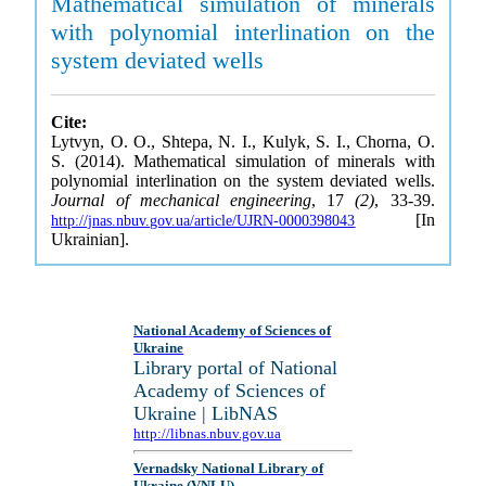
Mathematical simulation of minerals
with polynomial interlination on the
system deviated wells
Cite:
Lytvyn, O. O., Shtepa, N. I., Kulyk, S. I., Chorna, O.
S. (2014). Mathematical simulation of minerals with
polynomial interlination on the system deviated wells.
Journal of mechanical engineering
, 17
(2)
, 33-39.
[In
http://jnas.nbuv.gov.ua/article/UJRN-0000398043
Ukrainian].
National Academy of Sciences of
Ukraine
Library portal of National
Academy of Sciences of
Ukraine | LibNAS
http://libnas.nbuv.gov.ua
Vernadsky National Library of
Ukraine (VNLU)