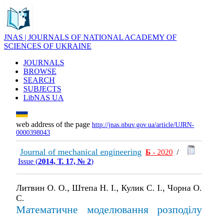
JNAS | JOURNALS OF NATIONAL ACADEMY OF
SCIENCES OF UKRAINE
JOURNALS
BROWSE
SEARCH
SUBJECTS
LibNAS UA
web address of the page
http://jnas.nbuv.gov.ua/article/UJRN-
0000398043
Journal of mechanical engineering
Б
- 2020
/
Issue (
2014, Т. 17, № 2
)
Литвин О. О., Штепа Н. І., Кулик С. І., Чорна О.
С.
Математичне моделювання розподілу