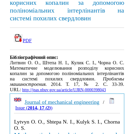
корисних копалин за допомогою
поліноміальних інтерлінантів на
системі похилих свердловин
PDF
Бібліографічний опис:
Литвин О. О., Штепа Н. І., Кулик С. І., Чорна О. С.
Математичне моделювання розподілу корисних
копалин за допомогою поліноміальних інтерлінантів
на системі похилих свердловин.
Проблемы
машиностроения
. 2014. Т. 17, № 2. С. 33-39.
URL:
http://jnas.nbuv.gov.ua/article/UJRN-0000398043
Journal of mechanical engineering
/
Issue (
2014, 17
(2)
)
Lytvyn O. O., Shtepa N. I., Kulyk S. I., Chorna
O. S.