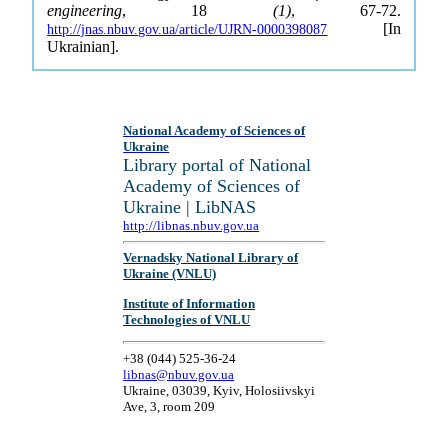
engineering
, 18
(1)
, 67-72.
[In
http://jnas.nbuv.gov.ua/article/UJRN-0000398087
Ukrainian].
National Academy of Sciences of
Ukraine
Library portal of National
Academy of Sciences of
Ukraine | LibNAS
http://libnas.nbuv.gov.ua
Vernadsky National Library of
Ukraine (VNLU)
Institute of Information
Technologies of VNLU
+38 (044) 525-36-24
libnas@nbuv.gov.ua
Ukraine, 03039, Kyiv, Holosiivskyi
Ave, 3, room 209