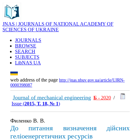
JNAS | JOURNALS OF NATIONAL ACADEMY OF
SCIENCES OF UKRAINE
JOURNALS
BROWSE
SEARCH
SUBJECTS
LibNAS UA
web address of the page
http://jnas.nbuv.gov.ua/article/UJRN-
0000398087
Journal of mechanical engineering
Б
- 2020
/
Issue (
2015, Т. 18, № 1
)
Филенко В. В.
До питання визначення дійсних
геліоенергетичних ресурсів