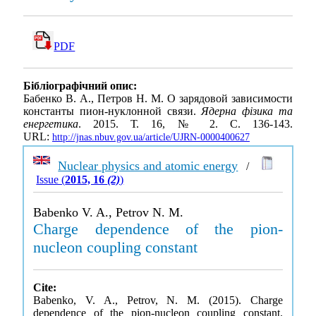
PDF
Бібліографічний опис:
Бабенко В. А., Петров Н. М. О зарядовой зависимости
константы пион-нуклонной связи.
Ядерна фізика та
енергетика
. 2015. Т. 16, № 2. С. 136-143.
URL:
http://jnas.nbuv.gov.ua/article/UJRN-0000400627
Nuclear physics and atomic energy
/
Issue (
2015, 16
(2)
)
Babenko V. A., Petrov N. M.
Charge dependence of the pion-
nucleon coupling constant
Cite:
Babenko, V. A., Petrov, N. M. (2015). Charge
dependence of the pion-nucleon coupling constant.