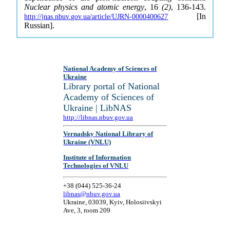
Nuclear physics and atomic energy
, 16
(2)
, 136-143.
[In
http://jnas.nbuv.gov.ua/article/UJRN-0000400627
Russian].
National Academy of Sciences of
Ukraine
Library portal of National
Academy of Sciences of
Ukraine | LibNAS
http://libnas.nbuv.gov.ua
Vernadsky National Library of
Ukraine (VNLU)
Institute of Information
Technologies of VNLU
+38 (044) 525-36-24
libnas@nbuv.gov.ua
Ukraine, 03039, Kyiv, Holosiivskyi
Ave, 3, room 209