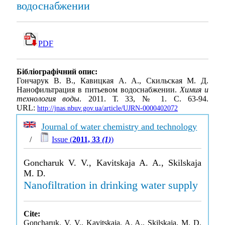
водоснабжении
PDF
Бібліографічний опис:
Гончарук В. В., Кавицкая А. А., Скильская М. Д.
Нанофильтрация в питьевом водоснабжении.
Химия и
технология воды
. 2011. Т. 33, № 1. С. 63-94.
URL:
http://jnas.nbuv.gov.ua/article/UJRN-0000402072
Journal of water chemistry and technology
/
Issue (
2011, 33
(1)
)
Goncharuk V. V., Kavitskaja A. A., Skilskaja
M. D.
Nanofiltration in drinking water supply
Cite:
Goncharuk, V. V., Kavitskaja, A. A., Skilskaja, M. D.