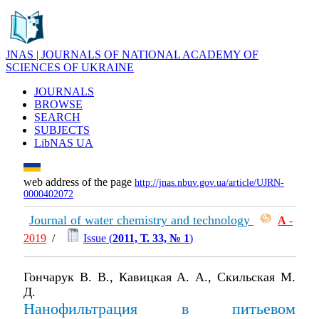
JNAS | JOURNALS OF NATIONAL ACADEMY OF
SCIENCES OF UKRAINE
JOURNALS
BROWSE
SEARCH
SUBJECTS
LibNAS UA
web address of the page
http://jnas.nbuv.gov.ua/article/UJRN-
0000402072
Journal of water chemistry and technology
А
-
2019
/
Issue (
2011, Т. 33, № 1
)
Гончарук В. В., Кавицкая А. А., Скильская М.
Д.
Нанофильтрация в питьевом