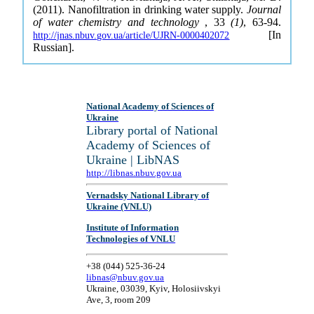
(2011). Nanofiltration in drinking water supply.
Journal
of water chemistry and technology
, 33
(1)
, 63-94.
[In
http://jnas.nbuv.gov.ua/article/UJRN-0000402072
Russian].
National Academy of Sciences of
Ukraine
Library portal of National
Academy of Sciences of
Ukraine | LibNAS
http://libnas.nbuv.gov.ua
Vernadsky National Library of
Ukraine (VNLU)
Institute of Information
Technologies of VNLU
+38 (044) 525-36-24
libnas@nbuv.gov.ua
Ukraine, 03039, Kyiv, Holosiivskyi
Ave, 3, room 209