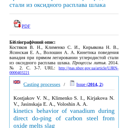
стали из оксидного расплава шлака
PDF
Бібліографічний опис:
Костяков В. Н., Клименко С. И., Кирьякова Н. В.,
Ясинская Е. А., Волошин А. А. Кинетика поведения
ванадия при прямом легировании углеродистой стали
из оксидного расплава шлака.
Процессы литья
. 2014.
№ 2. С. 3-7. URL:
http://jnas.nbuv.gov.ua/article/UJRN-
0000403221
Casting processes
/
Issue (
2014, 2
)
Kostjakov V. N., Klimenko S. I., Kirjakova N.
V., Jasinskaja E. A., Voloshin A. A.
kinetics behavior of vanadium during
direct do-ping of carbon steel from
oxide melts slag