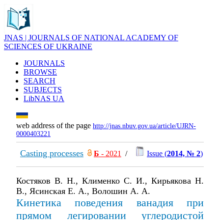
JNAS | JOURNALS OF NATIONAL ACADEMY OF
SCIENCES OF UKRAINE
JOURNALS
BROWSE
SEARCH
SUBJECTS
LibNAS UA
web address of the page
http://jnas.nbuv.gov.ua/article/UJRN-
0000403221
Casting processes
Б
- 2021
/
Issue (
2014, № 2
)
Костяков В. Н., Клименко С. И., Кирьякова Н.
В., Ясинская Е. А., Волошин А. А.
Кинетика поведения ванадия при
прямом легировании углеродистой