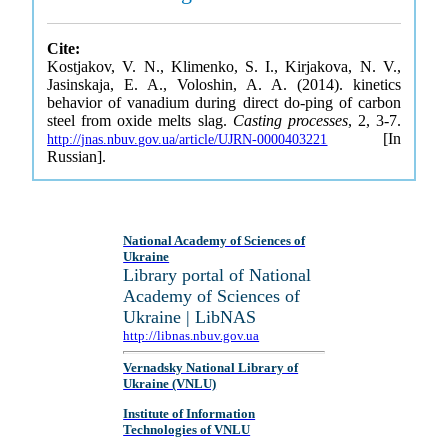
Cite:
Kostjakov, V. N., Klimenko, S. I., Kirjakova, N. V.,
Jasinskaja, E. A., Voloshin, A. A. (2014). kinetics
behavior of vanadium during direct do-ping of carbon
steel from oxide melts slag.
Casting processes
, 2, 3-7.
[In
http://jnas.nbuv.gov.ua/article/UJRN-0000403221
Russian].
National Academy of Sciences of
Ukraine
Library portal of National
Academy of Sciences of
Ukraine | LibNAS
http://libnas.nbuv.gov.ua
Vernadsky National Library of
Ukraine (VNLU)
Institute of Information
Technologies of VNLU