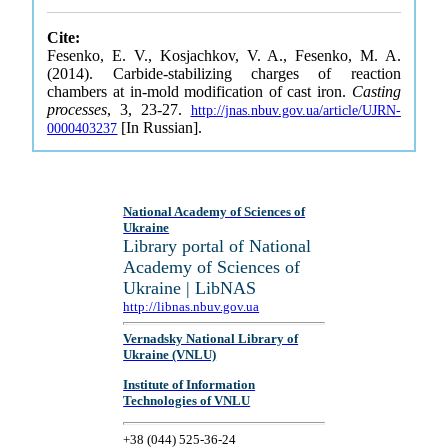
Cite:
Fesenko, E. V., Kosjachkov, V. A., Fesenko, M. A.
(2014). Carbide-stabilizing charges of reaction
chambers at in-mold modification of cast iron.
Casting
processes
, 3, 23-27.
http://jnas.nbuv.gov.ua/article/UJRN-
[In Russian].
0000403237
National Academy of Sciences of
Ukraine
Library portal of National
Academy of Sciences of
Ukraine | LibNAS
http://libnas.nbuv.gov.ua
Vernadsky National Library of
Ukraine (VNLU)
Institute of Information
Technologies of VNLU
+38 (044) 525-36-24