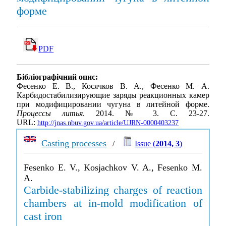
форме
PDF
Бібліографічний опис:
Фесенко Е. В., Косячков В. А., Фесенко М. А.
Карбидостабилизирующие заряды реакционных камер
при модифицировании чугуна в литейной форме.
Процессы литья
. 2014. № 3. С. 23-27.
URL:
http://jnas.nbuv.gov.ua/article/UJRN-0000403237
Casting processes
/
Issue (
2014, 3
)
Fesenko E. V., Kosjachkov V. A., Fesenko M.
A.
Carbide-stabilizing charges of reaction
chambers at in-mold modification of
cast iron