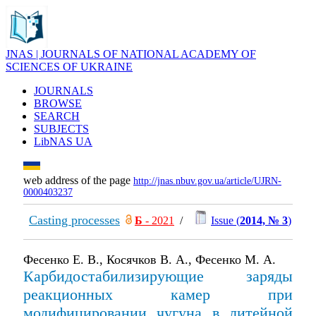
JNAS | JOURNALS OF NATIONAL ACADEMY OF
SCIENCES OF UKRAINE
JOURNALS
BROWSE
SEARCH
SUBJECTS
LibNAS UA
web address of the page
http://jnas.nbuv.gov.ua/article/UJRN-
0000403237
Casting processes
Б
- 2021
/
Issue (
2014, № 3
)
Фесенко Е. В., Косячков В. А., Фесенко М. А.
Карбидостабилизирующие заряды
реакционных камер при
модифицировании чугуна в литейной