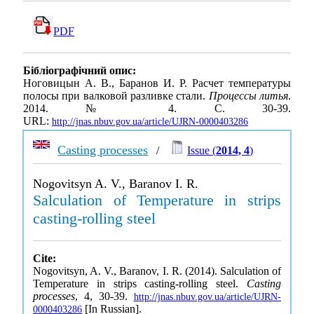
PDF
Бібліографічний опис:
Ноговицын А. В., Баранов И. Р. Расчет температуры
полосы при валковой разливке стали.
Процессы литья
.
2014. № 4. С. 30-39.
URL:
http://jnas.nbuv.gov.ua/article/UJRN-0000403286
Casting processes
/
Issue (
2014, 4
)
Nogovitsyn A. V., Baranov I. R.
Salculation of Temperature in strips
casting-rolling steel
Cite:
Nogovitsyn, A. V., Baranov, I. R. (2014). Salculation of
Temperature in strips casting-rolling steel.
Casting
processes
, 4, 30-39.
http://jnas.nbuv.gov.ua/article/UJRN-
[In Russian].
0000403286