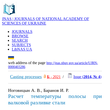
JNAS | JOURNALS OF NATIONAL ACADEMY OF
SCIENCES OF UKRAINE
JOURNALS
BROWSE
SEARCH
SUBJECTS
LibNAS UA
web address of the page
http://jnas.nbuv.gov.ua/article/UJRN-
0000403286
Casting processes
Б
- 2021
/
Issue (
2014, № 4
)
Ноговицын А. В., Баранов И. Р.
Расчет температуры полосы при
валковой разливке стали