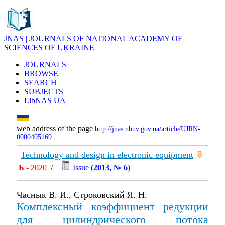
JNAS | JOURNALS OF NATIONAL ACADEMY OF
SCIENCES OF UKRAINE
JOURNALS
BROWSE
SEARCH
SUBJECTS
LibNAS UA
web address of the page
http://jnas.nbuv.gov.ua/article/UJRN-
0000405169
Technology and design in electronic equipment
Б
- 2020
/
Issue (
2013, № 6
)
Часнык В. И., Строковский Я. Н.
Комплексный коэффициент редукции
для цилиндрического потока