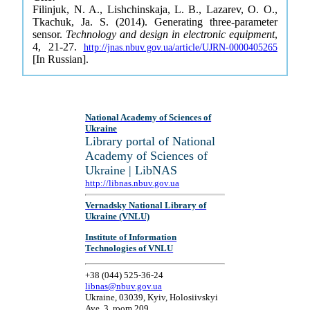
Filinjuk, N. A., Lishchinskaja, L. B., Lazarev, O. O.,
Tkachuk, Ja. S. (2014). Generating three-parameter
sensor.
Technology and design in electronic equipment
,
4, 21-27.
http://jnas.nbuv.gov.ua/article/UJRN-0000405265
[In Russian].
National Academy of Sciences of
Ukraine
Library portal of National
Academy of Sciences of
Ukraine | LibNAS
http://libnas.nbuv.gov.ua
Vernadsky National Library of
Ukraine (VNLU)
Institute of Information
Technologies of VNLU
+38 (044) 525-36-24
libnas@nbuv.gov.ua
Ukraine, 03039, Kyiv, Holosiivskyi
Ave, 3, room 209