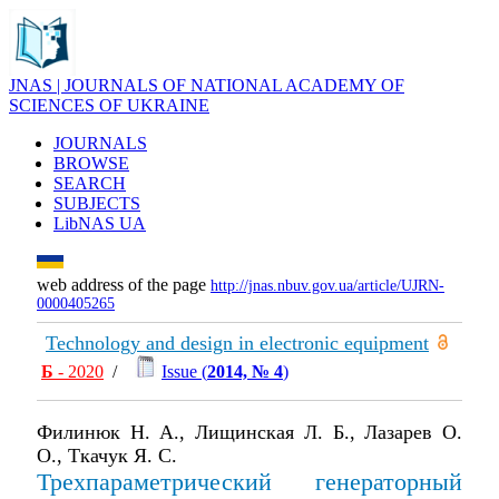
JNAS | JOURNALS OF NATIONAL ACADEMY OF
SCIENCES OF UKRAINE
JOURNALS
BROWSE
SEARCH
SUBJECTS
LibNAS UA
web address of the page
http://jnas.nbuv.gov.ua/article/UJRN-
0000405265
Technology and design in electronic equipment
Б
- 2020
/
Issue (
2014, № 4
)
Филинюк Н. А., Лищинская Л. Б., Лазарев О.
О., Ткачук Я. С.
Трехпараметрический генераторный