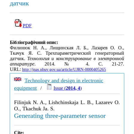
датчик
PDF
Бібліографічний опис:
Филинюк Н. А., Лищинская Л. Б., Лазарев О. О.,
Ткачук Я. С. Трехпараметрический генераторный
датчик.
Технология и конструирование в электронной
аппаратуре
. 2014. № 4. С. 21-27.
URL:
http://jnas.nbuv.gov.ua/article/UJRN-0000405265
Technology and design in electronic
equipment
/
Issue (
2014, 4
)
Filinjuk N. A., Lishchinskaja L. B., Lazarev O.
O., Tkachuk Ja. S.
Generating three-parameter sensor
Cite: