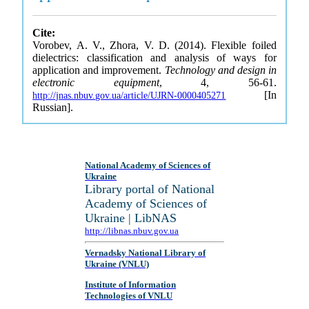
Cite:
Vorobev, A. V., Zhora, V. D. (2014). Flexible foiled
dielectrics: classification and analysis of ways for
application and improvement.
Technology and design in
electronic equipment
, 4, 56-61.
[In
http://jnas.nbuv.gov.ua/article/UJRN-0000405271
Russian].
National Academy of Sciences of
Ukraine
Library portal of National
Academy of Sciences of
Ukraine | LibNAS
http://libnas.nbuv.gov.ua
Vernadsky National Library of
Ukraine (VNLU)
Institute of Information
Technologies of VNLU