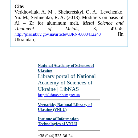
Cite:
Verkhovliuk, A. M. , Shcheretskyi, O. A., Levchenko,
Yu. M., Serhiienko, R. A. (2013). Modifiers on basis of
Al – Zr for aluminum melt.
Metal Science and
Treatment of Metals
, 3, 49-56.
[In
http://jnas.nbuv.gov.ua/article/UJRN-0000412240
Ukrainian].
National Academy of Sciences of
Ukraine
Library portal of National
Academy of Sciences of
Ukraine | LibNAS
http://libnas.nbuv.gov.ua
Vernadsky National Library of
Ukraine (VNLU)
Institute of Information
Technologies of VNLU
+38 (044) 525-36-24