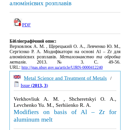
алюмінієвих розплавів
PDF
Бібліографічний опис:
Верховлюк А. М. , Щерецький О. А., Левченко Ю. М.,
Сергієнко Р. А. Модифікатори на основі Al – Zr для
алюмінієвих розплавів.
Металознавство та обробка
металів
. 2013. № 3. С. 49-56.
URL:
http://jnas.nbuv.gov.ua/article/UJRN-0000412240
Metal Science and Treatment of Metals
/
Issue (
2013, 3
)
Verkhovliuk A. M. , Shcheretskyi O. A.,
Levchenko Yu. M., Serhiienko R. A.
Modifiers on basis of Al – Zr for
aluminum melt