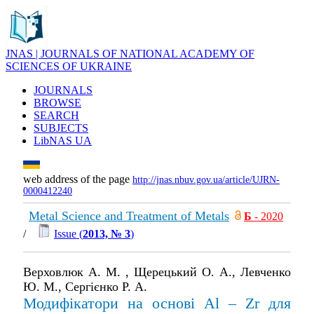
JNAS | JOURNALS OF NATIONAL ACADEMY OF
SCIENCES OF UKRAINE
JOURNALS
BROWSE
SEARCH
SUBJECTS
LibNAS UA
web address of the page
http://jnas.nbuv.gov.ua/article/UJRN-
0000412240
Metal Science and Treatment of Metals
Б
- 2020
/
Issue (
2013, № 3
)
Верховлюк А. М. , Щерецький О. А., Левченко
Ю. М., Сергієнко Р. А.
Модифікатори на основі Al – Zr для