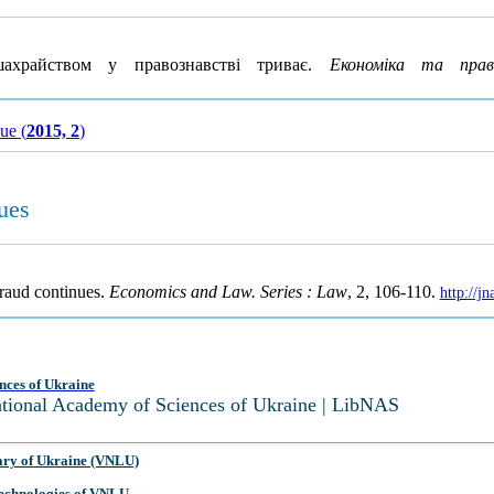
ахрайством у правознавстві триває.
Економіка та пра
sue (
2015, 2
)
ues
fraud continues.
Economics and Law. Series : Law
, 2, 106-110.
http://j
nces of Ukraine
National Academy of Sciences of Ukraine | LibNAS
ary of Ukraine (VNLU)
 Technologies of VNLU