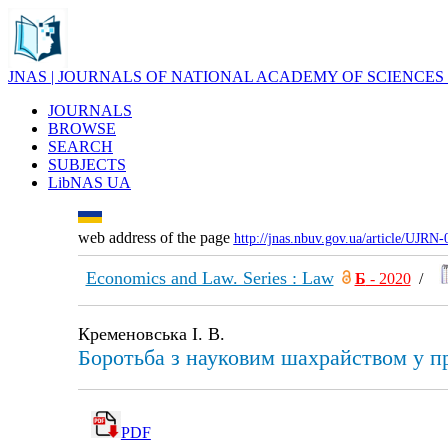
JNAS | JOURNALS OF NATIONAL ACADEMY OF SCIENCES
JOURNALS
BROWSE
SEARCH
SUBJECTS
LibNAS UA
web address of the page
http://jnas.nbuv.gov.ua/article/UJRN
Economics and Law. Series : Law
Б
- 2020
/
Кременовська І. В.
Боротьба з науковим шахрайством у пр
PDF