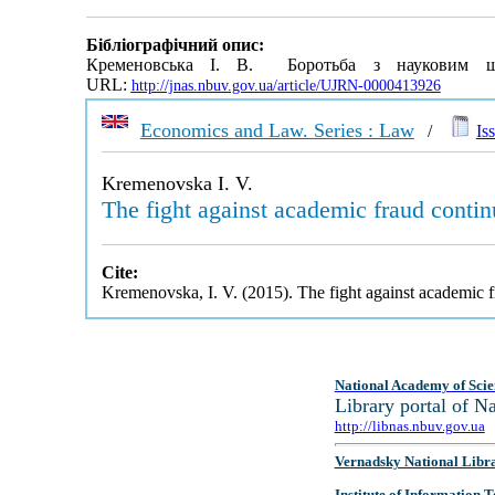
Бібліографічний опис:
Кременовська І. В. Боротьба з науковим ш
URL:
http://jnas.nbuv.gov.ua/article/UJRN-0000413926
Economics and Law. Series : Law
/
Is
Kremenovska I. V.
The fight against academic fraud contin
Cite:
Kremenovska, I. V. (2015). The fight against academic 
National Academy of Scie
Library portal of 
http://libnas.nbuv.gov.ua
Vernadsky National Libr
Institute of Information