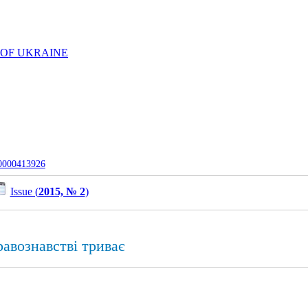
 OF UKRAINE
-0000413926
Issue (
2015, № 2
)
авознавстві триває