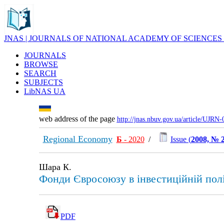
JNAS | JOURNALS OF NATIONAL ACADEMY OF SCIENCES
JOURNALS
BROWSE
SEARCH
SUBJECTS
LibNAS UA
web address of the page
http://jnas.nbuv.gov.ua/article/UJRN
Regional Economy
Б
- 2020
/
Issue (
2008, № 
Шара К.
Фонди Євросоюзу в інвестиційній пол
PDF