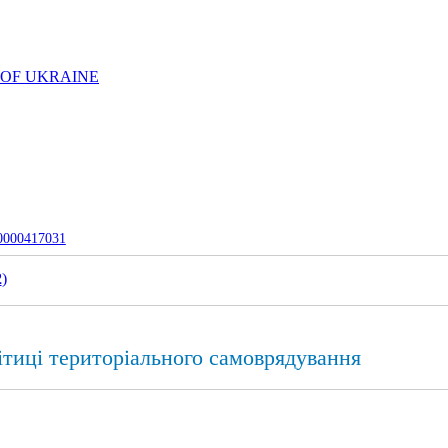
 OF UKRAINE
-0000417031
2
)
ітиці територіального самоврядування