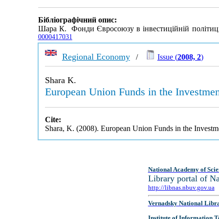
Бібліографічний опис:
Шара К. Фонди Євросоюзу в інвестиційній політиці
0000417031
Regional Economy
/
Issue (
2008, 2
)
Shara K.
European Union Funds in the Investmen
Cite:
Shara, K. (2008). European Union Funds in the Invest
National Academy of Scie
Library portal of 
http://libnas.nbuv.gov.ua
Vernadsky National Libr
Institute of Information