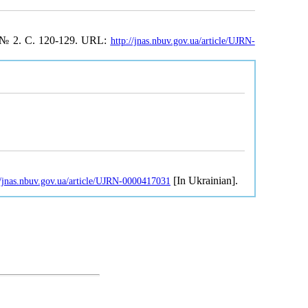
 № 2. С. 120-129. URL:
http://jnas.nbuv.gov.ua/article/UJRN-
[In Ukrainian].
//jnas.nbuv.gov.ua/article/UJRN-0000417031