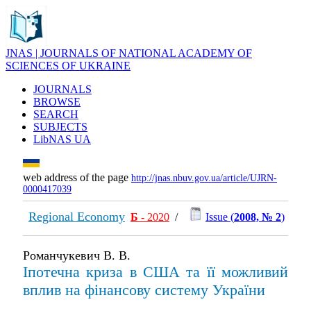
JNAS | JOURNALS OF NATIONAL ACADEMY OF
SCIENCES OF UKRAINE
JOURNALS
BROWSE
SEARCH
SUBJECTS
LibNAS UA
web address of the page
http://jnas.nbuv.gov.ua/article/UJRN-
0000417039
Regional Economy
Б
- 2020
/
Issue (
2008, № 2
)
Романчукевич В. В.
Іпотечна криза в США та її можливий
вплив на фінансову систему України