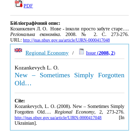
PDF
Бібліографічний опис:
Козанкевич Л. О. Нове - інколи просто забуте старе….
Регіональна економіка
. 2008. № 2. С. 273-276.
URL:
http://jnas.nbuv.gov.ua/article/UJRN-0000417048
Regional Economy
/
Issue (
2008, 2
)
Kozankevych L. O.
New – Sometimes Simply Forgotten
Old…
Cite:
Kozankevych, L. O. (2008). New – Sometimes Simply
Forgotten Old….
Regional Economy
, 2, 273-276.
[In
http://jnas.nbuv.gov.ua/article/UJRN-0000417048
Ukrainian].