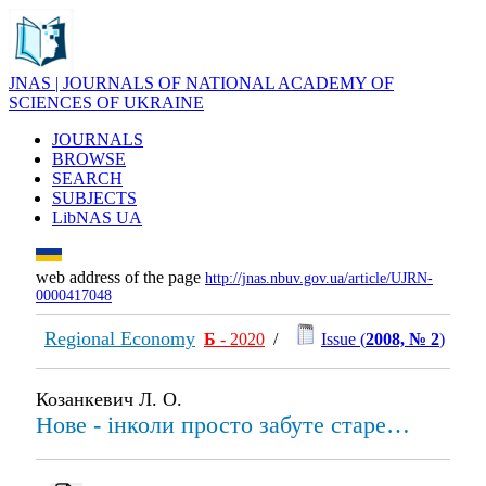
JNAS | JOURNALS OF NATIONAL ACADEMY OF
SCIENCES OF UKRAINE
JOURNALS
BROWSE
SEARCH
SUBJECTS
LibNAS UA
web address of the page
http://jnas.nbuv.gov.ua/article/UJRN-
0000417048
Regional Economy
Б
- 2020
/
Issue (
2008, № 2
)
Козанкевич Л. О.
Нове - інколи просто забуте старе…