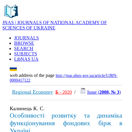
JNAS | JOURNALS OF NATIONAL ACADEMY OF
SCIENCES OF UKRAINE
JOURNALS
BROWSE
SEARCH
SUBJECTS
LibNAS UA
web address of the page
http://jnas.nbuv.gov.ua/article/UJRN-
0000417122
Regional Economy
Б
- 2020
/
Issue (
2008, № 3
)
Калинець К. С.
Особливості розвитку та динаміка
функціонування фондових бірж в
Україні