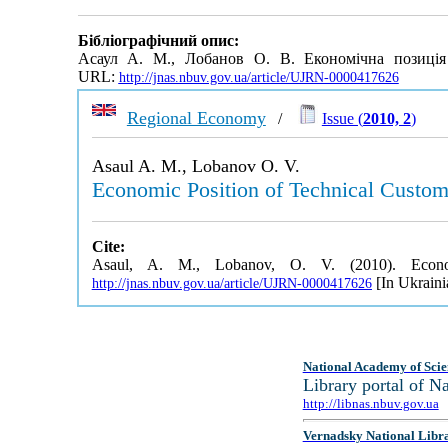
Бібліографічний опис:
Асаул А. М., Лобанов О. В. Економічна позиція 
URL:
http://jnas.nbuv.gov.ua/article/UJRN-0000417626
Regional Economy
/
Issue (
2010, 2
)
Asaul A. M., Lobanov O. V.
Economic Position of Technical Custom
Cite:
Asaul, A. M., Lobanov, O. V. (2010). Econom
[In Ukraini
http://jnas.nbuv.gov.ua/article/UJRN-0000417626
National Academy of Scie
Library portal of 
http://libnas.nbuv.gov.ua
Vernadsky National Libr