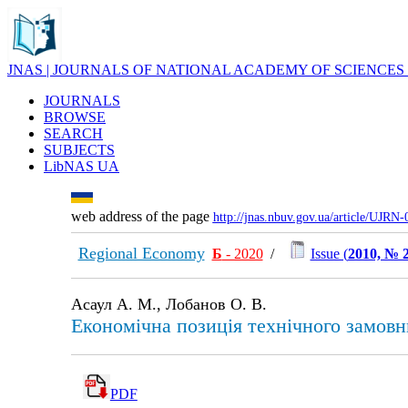
JNAS | JOURNALS OF NATIONAL ACADEMY OF SCIENCES
JOURNALS
BROWSE
SEARCH
SUBJECTS
LibNAS UA
web address of the page
http://jnas.nbuv.gov.ua/article/UJRN
Regional Economy
Б
- 2020
/
Issue (
2010, № 
Асаул А. М., Лобанов О. В.
Економічна позиція технічного замовн
PDF