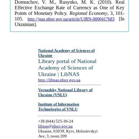
Domrachov, V. M., Rusynko, M. K. (2010). Real
Effective Exchange Rate of Currency as One of Key
Points of Monetary Policy.
Regional Economy
, 3, 101-
105.
[In
http://jnas.nbuv.gov.ua/article/UJRN-0000417683
Ukrainian].
National Academy of Sciences of
Ukraine
Library portal of National
Academy of Sciences of
Ukraine | LibNAS
http://libnas.nbuv.gov.ua
Vernadsky National Library of
Ukraine (VNLU)
Institute of Information
Technologies of VNLU
+38 (044) 525-36-24
libnas@nbuv.gov.ua
Ukraine, 03039, Kyiv, Holosiivskyi
Ave, 3, room 209