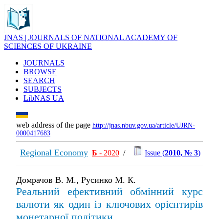
JNAS | JOURNALS OF NATIONAL ACADEMY OF
SCIENCES OF UKRAINE
JOURNALS
BROWSE
SEARCH
SUBJECTS
LibNAS UA
web address of the page
http://jnas.nbuv.gov.ua/article/UJRN-
0000417683
Regional Economy
Б
- 2020
/
Issue (
2010, № 3
)
Домрачов В. М., Русинко М. К.
Реальний ефективний обмінний курс
валюти як один із ключових орієнтирів
монетарної політики