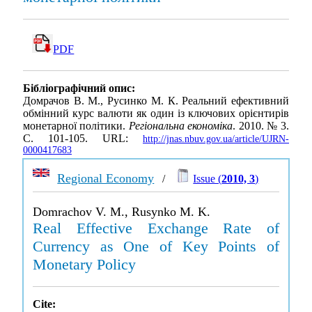
PDF
Бібліографічний опис:
Домрачов В. М., Русинко М. К. Реальний ефективний
обмінний курс валюти як один із ключових орієнтирів
монетарної політики.
Регіональна економіка
. 2010. № 3.
С. 101-105. URL:
http://jnas.nbuv.gov.ua/article/UJRN-
0000417683
Regional Economy
/
Issue (
2010, 3
)
Domrachov V. M., Rusynko M. K.
Real Effective Exchange Rate of
Currency as One of Key Points of
Monetary Policy
Cite: