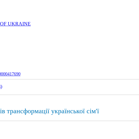
 OF UKRAINE
-0000417690
3
)
в трансформації української сім'ї