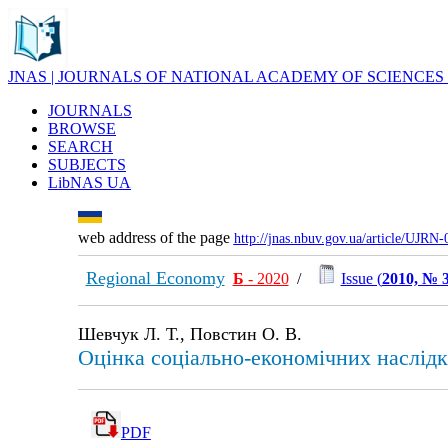
JNAS | JOURNALS OF NATIONAL ACADEMY OF SCIENCES
JOURNALS
BROWSE
SEARCH
SUBJECTS
LibNAS UA
web address of the page
http://jnas.nbuv.gov.ua/article/UJRN
Regional Economy
Б
- 2020
/
Issue (
2010, № 
Шевчук Л. Т., Повстин О. В.
Оцінка соціально-економічних наслідкі
PDF