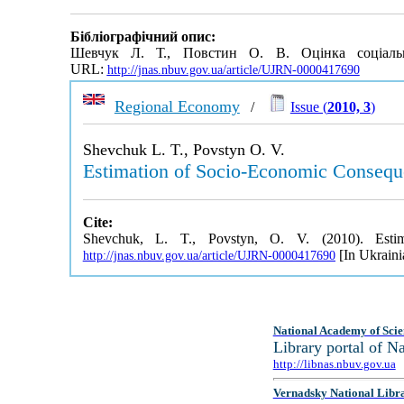
Бібліографічний опис:
Шевчук Л. Т., Повстин О. В. Оцінка соціально-
URL:
http://jnas.nbuv.gov.ua/article/UJRN-0000417690
Regional Economy
/
Issue (
2010, 3
)
Shevchuk L. T., Povstyn O. V.
Estimation of Socio-Economic Consequ
Cite:
Shevchuk, L. T., Povstyn, O. V. (2010). Esti
[In Ukraini
http://jnas.nbuv.gov.ua/article/UJRN-0000417690
National Academy of Scie
Library portal of 
http://libnas.nbuv.gov.ua
Vernadsky National Libr